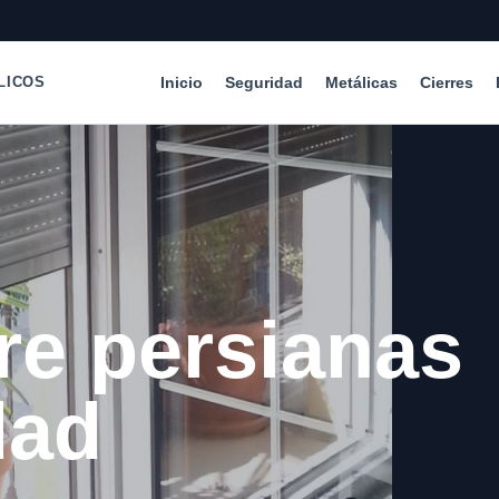
Inicio
Seguridad
Metálicas
Cierres
LICOS
re persianas
dad