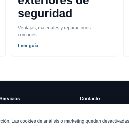
exteriores de
seguridad
Ventajas, materiales y reparaciones
comunes.
Leer guía
Servicios
Contacto
Persianas metálicas
644 000 049
Cierres metálicos
cerrajeriabarcelona@ho
ción. Las cookies de análisis o marketing quedan desactivadas
Reparación
Barcelona, España