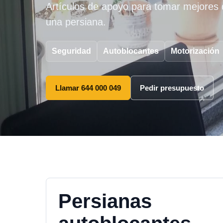
Artículos de apoyo para tomar mejores d
una persiana.
Seguridad
Autoblocantes
Motorización
Llamar 644 000 049
Pedir presupuesto
Persianas