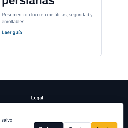
persianas
Resumen con foco en metálicas, seguridad y
enrollables.
Leer guía
Legal
Política de cookies
tmail.es
Privacidad
 salvo
Aviso legal