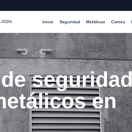
Inicio
Seguridad
Metálicas
Cierres
LICOS
 de segurida
metálicos en