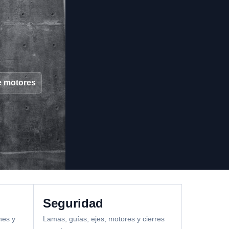
e motores
Seguridad
nes y
Lamas, guías, ejes, motores y cierres