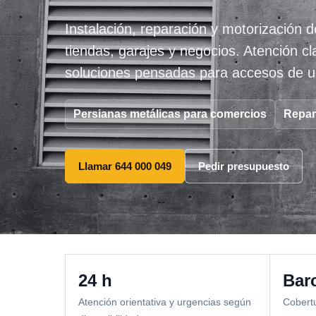
Instalación, reparación y motorización d
tiendas, garajes y negocios. Atención c
soluciones pensadas para accesos de us
Persianas metálicas para comercios
Repar
Llamar 644 000 049
Pedir presupuesto
24 h
Bar
Atención orientativa y urgencias según
Cobertu