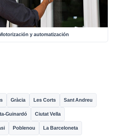
Motorización y automatización
s
Gràcia
Les Corts
Sant Andreu
ta-Guinardó
Ciutat Vella
asi
Poblenou
La Barceloneta