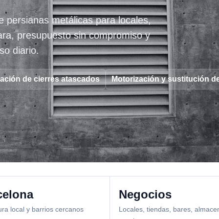
e persianas metálicas para locales,
lara, presupuesto sin compromiso y
o diario.
ación de cierres atascados
Motorización y sustitución d
celona
Negocios
ra local y barrios cercanos
Locales, tiendas, bares, almace