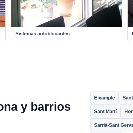
Sistemas autoblocantes
Eixample
Sant
ona y barrios
Sant Martí
Hor
Sarrià-Sant Gerv